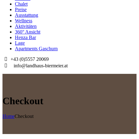
Chalet
Preise
Ausstattung
Wellness
Aktivitäten
360° Ansicht
Henza Bar
Lage
Apartments Gaschurn
+43 (0)5557 20069
info@landhaus-biermeier.at
Checkout
Home
Checkout