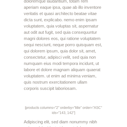
doloremque laudantium, totam rem
aperiam eaque ipsa, quae ab illo inventore
veritatis et quasi architecto beatae vitae
dicta sunt, explicabo. nemo enim ipsam
voluptatem, quia voluptas sit, aspernatur
aut odit aut fugit, sed quia consequuntur
magni dolores eos, qui ratione voluptatem
sequi nesciunt, neque porro quisquam est,
qui dolorem ipsum, quia dolor sit, amet,
consectetur, adipisci velit, sed quia non
numquam eius modi tempora incidunt, ut
labore et dolore magnam aliquam quaerat
voluptatem. ut enim ad minima veniam,
quis nostrum exercitationem ullam
corporis suscipit laboriosam.
[products columns=”2″ orderby=”title” order=”ASC”
ids=”143, 142″]
Adipiscing elit, sed diam nonummy nibh