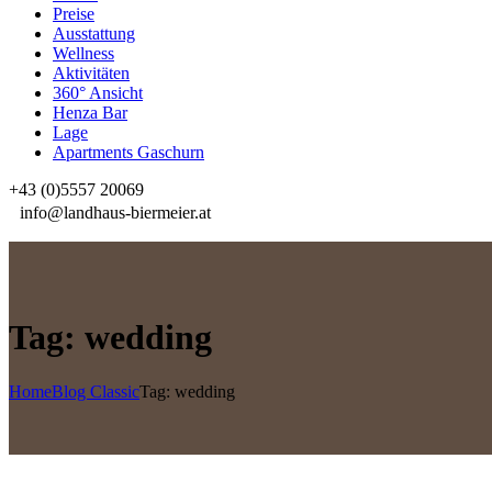
Preise
Ausstattung
Wellness
Aktivitäten
360° Ansicht
Henza Bar
Lage
Apartments Gaschurn
+43 (0)5557 20069
info@landhaus-biermeier.at
Tag: wedding
Home
Blog Classic
Tag: wedding