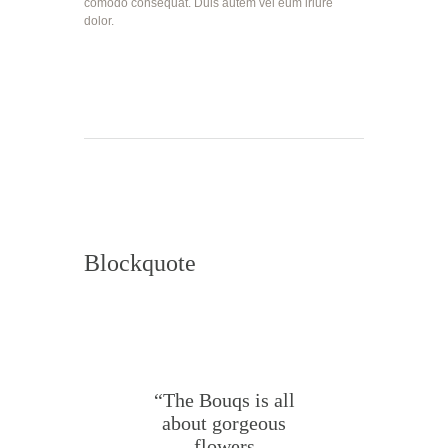
comodo consequat. Duis autem vel eum iriure
dolor.
Blockquote
“The Bouqs is all
about gorgeous
flowers