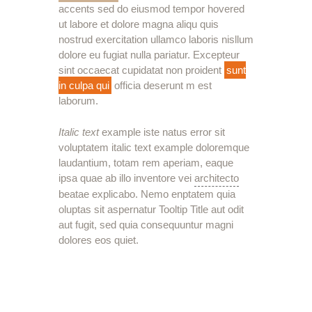
accents sed do eiusmod tempor hovered
ut labore et dolore magna aliqu quis
nostrud exercitation ullamco laboris nisllum
dolore eu fugiat nulla pariatur. Excepteur
sint occaecat cupidatat non proident
sunt
in culpa qui
officia deserunt m est
laborum.
Italic text
example iste natus error sit
voluptatem italic text example doloremque
laudantium, totam rem aperiam, eaque
ipsa quae ab illo inventore vei
architecto
beatae explicabo. Nemo enptatem quia
oluptas sit aspernatur Tooltip Title aut odit
aut fugit, sed quia consequuntur magni
dolores eos quiet.