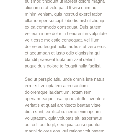
euismod tincidunt ut laoreet dolore magna
aliquam erat volutpat. Ut wisi enim ad
minim veniam, quis nostrud exerci tation
ullamcorper suscipit lobortis nisl ut aliquip
ex ea commodo consequat. Duis autem
vel eum iriure dolor in hendrerit in vulputate
velit esse molestie consequat, vel illum
dolore eu feugiat nulla facilisis at vero eros
et accumsan et iusto odio dignissim qui
blandit praesent luptatum zzril delenit
augue duis dolore te feugait nulla facilisi.
Sed ut perspiciatis, unde omnis iste natus
error sit voluptatem accusantium
doloremque laudantium, totam rem
aperiam eaque ipsa, quae ab illo inventore
veritatis et quasi architecto beatae vitae
dicta sunt, explicabo. nemo enim ipsam
voluptatem, quia voluptas sit, aspernatur
aut odit aut fugit, sed quia consequuntur
magni dolores eos, qui ratione voluptatem